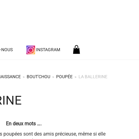
Z-NOUS
INSTAGRAM
NAISSANCE
»
BOUT'CHOU
»
POUPÉE
»
LA BALLERINE
RINE
En deux mots ….
des amis précieuse, même si elle