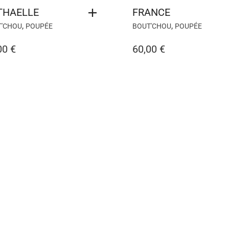
THAELLE
FRANCE
,
,
T'CHOU
POUPÉE
BOUT'CHOU
POUPÉE
00
€
60,00
€