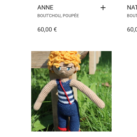
ANNE
NA
,
BOUT'CHOU
POUPÉE
BOU
60,00
€
60,