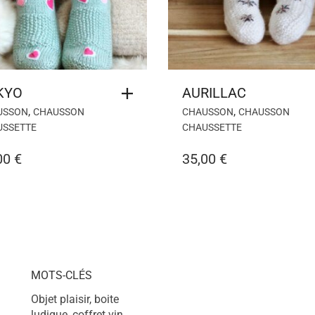
KYO
AURILLAC
,
,
USSON
CHAUSSON
CHAUSSON
CHAUSSON
USSETTE
CHAUSSETTE
00
€
35,00
€
MOTS-CLÉS
Objet plaisir, boite
ludique, coffret vin,