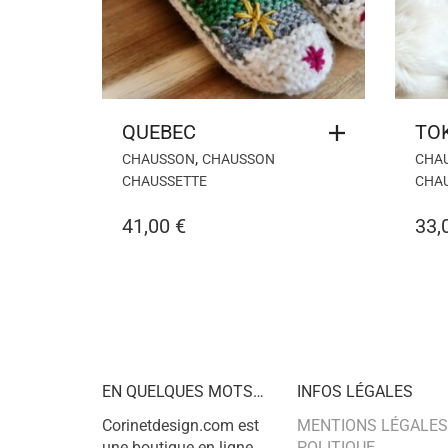
QUEBEC
TO
,
CHAUSSON
CHAUSSON
CHA
CHAUSSETTE
CHA
41,00
€
33,
EN QUELQUES MOTS…
INFOS LÉGALES
Corinetdesign.com est
MENTIONS LÉGALES
une boutique en ligne
POLITIQUE