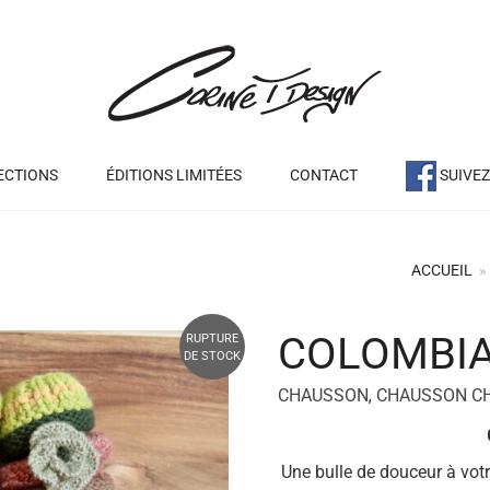
ECTIONS
ÉDITIONS LIMITÉES
CONTACT
SUIVE
ACCUEIL
»
COLOMBI
RUPTURE
+
DE STOCK
CHAUSSON
,
CHAUSSON C
Une bulle de douceur à vot