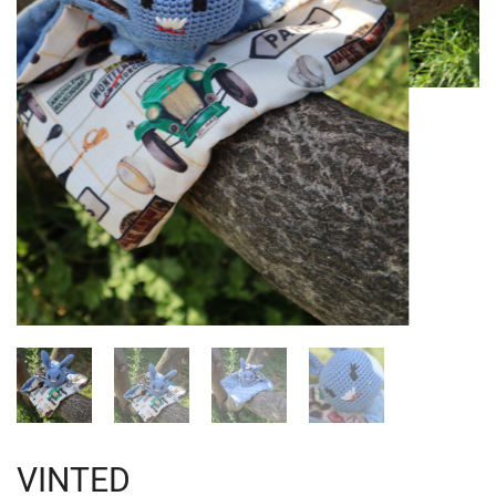
VINTED
BOUT'CHOU
,
MON PREMIER DOUDOU
VINTED
Un doudou lapin en tissus et en laine de coton biologique !
L’objet transitionnel incontournable qui aidera bébé
pendant votre présence ou votre absence.
Hauteur 32cm/ Largeur 32cm