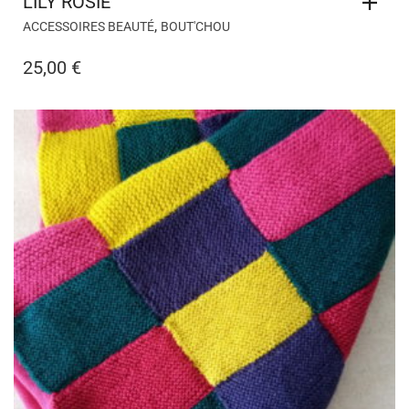
ARLEQUIN
,
BOUT'CHOU
KIT NAISSANCE INTÉGRAL
130,00
€