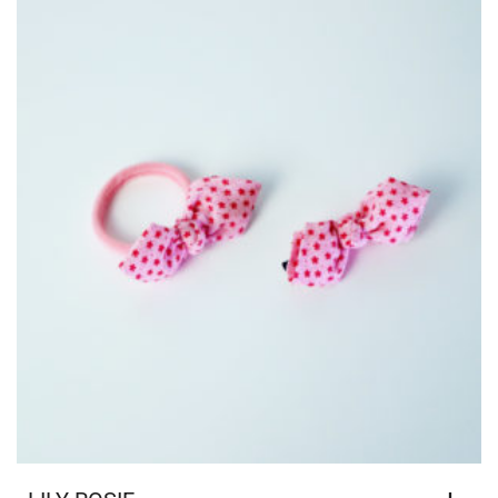
LILY ROSIE
,
ACCESSOIRES BEAUTÉ
BOUT'CHOU
25,00
€