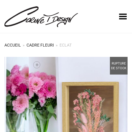
Basculer le menu
ACCUEIL
»
CADRE FLEURI
»
ECLAT
+
RUPTURE
DE STOCK