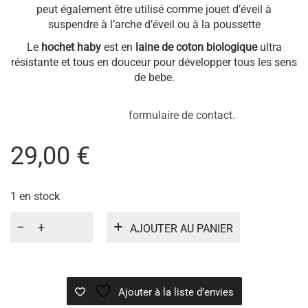
ne manquera pas d’attire la curiosité de bébé grâce à sa
petite clochette qui s’anime quand on le secoue .Le hochet
peut également être utilisé comme jouet d’éveil à
suspendre à l’arche d’éveil ou à la poussette
Le
hochet haby
est en
laine de coton biologique
ultra
résistante et tous en douceur pour développer tous les sens
de bebe.
formulaire de contact.
29,00
€
1 en stock
quantité
AJOUTER AU PANIER
de
HIPPOCAMPE
HABY