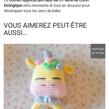
suspendre à l’arche d’éveil ou à la poussette.
Le
hochet hippocampe haby est
en
laine de coton
biologique
ultra résistante et tous en douceur pour
développer tous les sens de bebe.
VOUS AIMEREZ PEUT-ÊTRE
AUSSI…
RUPTURE
DE STOCK