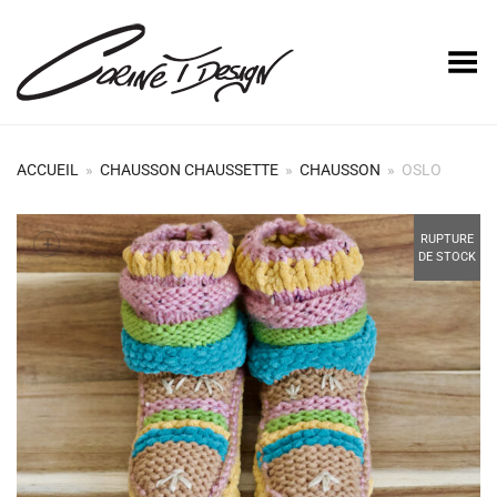
Basculer le menu
ACCUEIL
»
CHAUSSON CHAUSSETTE
»
CHAUSSON
»
OSLO
+
RUPTURE
DE STOCK