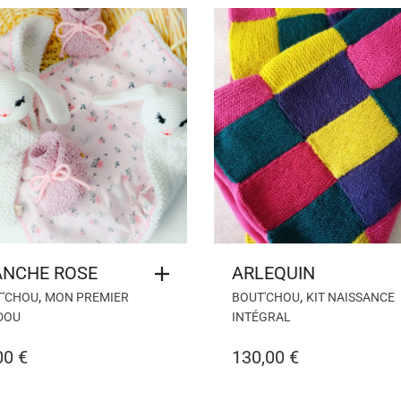
ANCHE ROSE
ARLEQUIN
,
,
T'CHOU
MON PREMIER
BOUT'CHOU
KIT NAISSANCE
DOU
INTÉGRAL
00
€
130,00
€