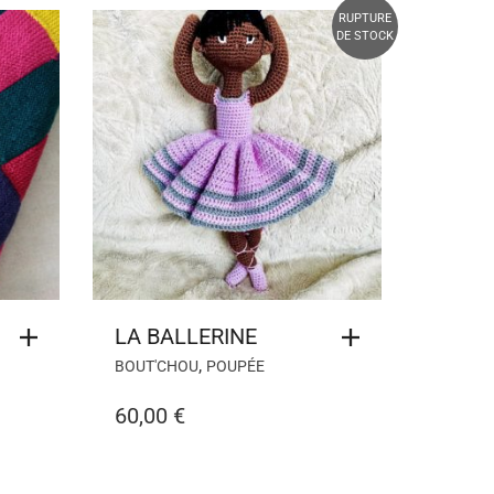
RUPTURE
DE STOCK
LA BALLERINE
,
BOUT'CHOU
POUPÉE
60,00
€