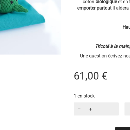
coton
biologique
et en 
emporter partout
il aider
Hau
Tricoté à la main
Une question écrivez-nou
61,00
€
1 en stock
quantité
de
BELLA
ELEPHANT