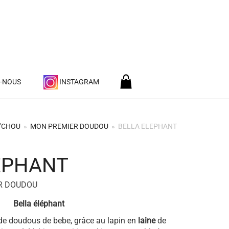
Z-NOUS
INSTAGRAM
'CHOU
»
MON PREMIER DOUDOU
»
BELLA ELEPHANT
EPHANT
+
R DOUDOU
Bella éléphant
de doudous de bebe, grâce au lapin en
laine
de