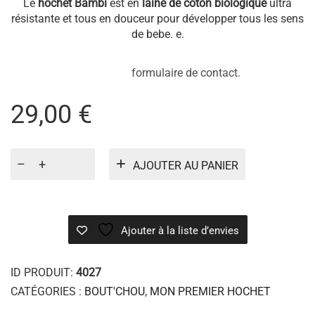
Le
hochet Bambi
est en
laine de coton biologique
ultra
résistante et tous en douceur pour développer tous les sens
de bebe. e.
formulaire de contact.
29,00
€
quantité
AJOUTER AU PANIER
de
BAMBI
Ajouter à la liste d’envies
ID PRODUIT:
4027
CATÉGORIES :
BOUT'CHOU
,
MON PREMIER HOCHET