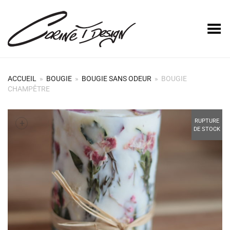
Basculer le menu
ACCUEIL
»
BOUGIE
»
BOUGIE SANS ODEUR
»
BOUGIE
CHAMPÊTRE
+
RUPTURE
DE STOCK