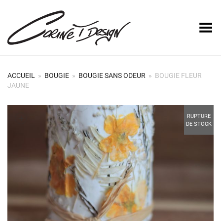
Basculer le menu
ACCUEIL
»
BOUGIE
»
BOUGIE SANS ODEUR
»
BOUGIE FLEUR
JAUNE
+
RUPTURE
DE STOCK