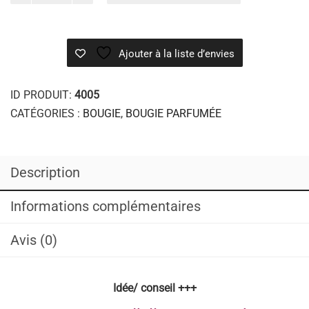
Bougie
chocolat
chaud
Ajouter à la liste d’envies
ID PRODUIT:
4005
CATÉGORIES :
BOUGIE
,
BOUGIE PARFUMÉE
Description
Informations complémentaires
Avis (0)
Idée/ conseil +++