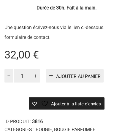
Durée de 30h. Fait à la main.
Une question écrivez-nous via le lien ci-dessous.
formulaire de contact.
32,00
€
quantité
AJOUTER AU PANIER
de
Bougie
Douce
Pivoine
Ajouter à la liste d’envies
ID PRODUIT:
3816
CATÉGORIES :
BOUGIE
,
BOUGIE PARFUMÉE