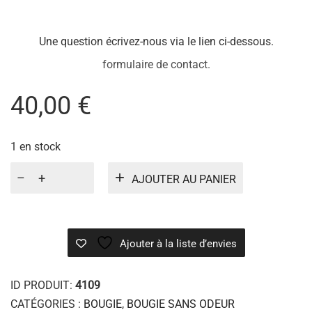
Une question écrivez-nous via le lien ci-dessous.
formulaire de contact.
40,00
€
1 en stock
quantité
AJOUTER AU PANIER
de
Bougie
fleur
de
Ajouter à la liste d’envies
rose
ID PRODUIT:
4109
CATÉGORIES :
BOUGIE
,
BOUGIE SANS ODEUR