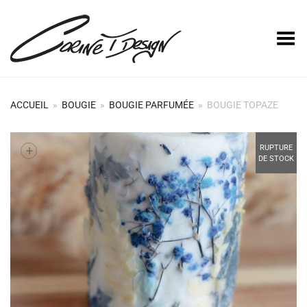
Basculer le menu
ACCUEIL
»
BOUGIE
»
BOUGIE PARFUMÉE
»
BOUGIE TOPAZE
+
RUPTURE
DE STOCK