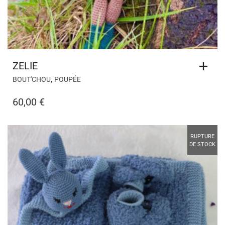
ZELIE
,
BOUT'CHOU
POUPÉE
60,00
€
RUPTURE
DE STOCK