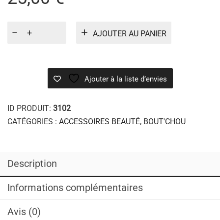
quantité
AJOUTER AU PANIER
de
LILY
HANNE
Ajouter à la liste d’envies
ID PRODUIT:
3102
CATÉGORIES :
ACCESSOIRES BEAUTÉ
,
BOUT'CHOU
Description
Informations complémentaires
Avis (0)