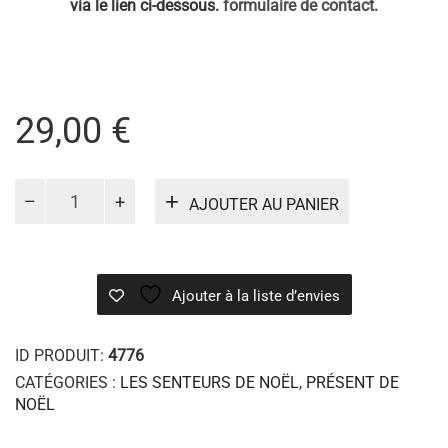
via le lien ci-dessous.
formulaire de contact.
29,00
€
quantité
AJOUTER AU PANIER
de
Flocons
de
neige
Ajouter à la liste d’envies
Noël
ID PRODUIT:
4776
CATÉGORIES :
LES SENTEURS DE NOËL
,
PRÉSENT DE
NOËL