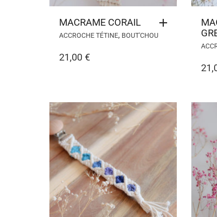
MACRAME CORAIL
MA
GR
,
ACCROCHE TÉTINE
BOUT'CHOU
ACCR
21,00
€
21,