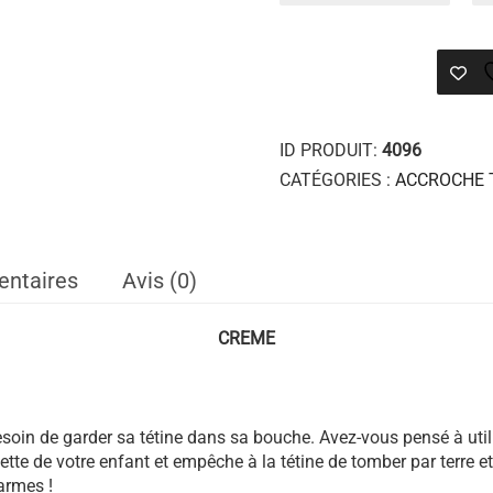
MACRAME
CREME
ID PRODUIT:
4096
CATÉGORIES :
ACCROCHE 
entaires
Avis (0)
CREME
soin de garder sa tétine dans sa bouche. Avez-vous pensé à uti
vette de votre enfant et empêche à la tétine de tomber par terre e
larmes !