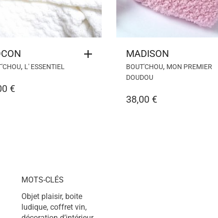
OCON
MADISON
,
,
T'CHOU
L' ESSENTIEL
BOUT'CHOU
MON PREMIER
DOUDOU
00
€
38,00
€
MOTS-CLÉS
Objet plaisir, boite
ludique, coffret vin,
décoration d’intérieur,