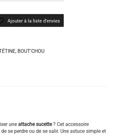
Ajouter à la liste d’envies
TÉTINE
,
BOUT'CHOU
liser une
attache sucette
? Cet accessoire
t de se perdre ou de se salir. Une astuce simple et