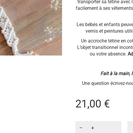
transporter sa tétine avec 
facilement à ses vêtements. 
Les bébés et enfants peuve
vernis et peintures util
Un accroche tétine en co
L’objet transitionnel inco
ou votre absence.
Ad
Fait à la main,
Une question écrivez-nou
21,00
€
quantité
de