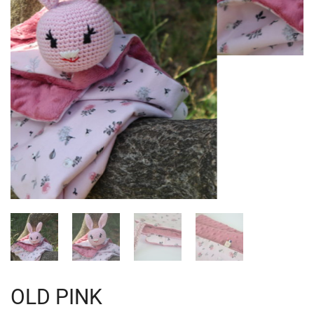
OLD PINK
BOUT'CHOU
,
MON PREMIER DOUDOU
OLD
PINK
Agrandissez la familles de doudous de bebe, grâce au lapin
en
laine
de coton
biologique
et en tissus ! L’objet
transitionnel incontournable à
emporter partout
il aidera
bébé pendant votre
présence ou votre absence.