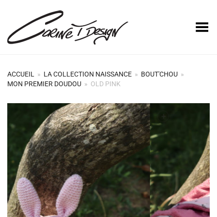
Basculer le menu
ACCUEIL
»
LA COLLECTION NAISSANCE
»
BOUT'CHOU
»
MON PREMIER DOUDOU
»
OLD PINK
+