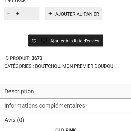
CATÉGORIES :
BOUT'CHOU
,
MON PREMIER DOUDOU
Description
Informations complémentaires
Avis (0)
OLD PINK
Hauteur 32 cm/ Largeur 32 cm
Tricoté et crocheté à la main, la création unique de Corine
T design
PRODUITS SIMILAIRES