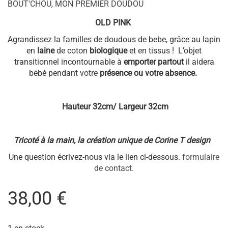
Hauteur 32cm/ Largeur 32cm
Tricoté à la main, la création unique de Corine T design
Une question écrivez-nous via le lien ci-dessous.
formulaire
de contact.
38,00
€
1 en stock
quantité
AJOUTER AU PANIER
de
OLD
PINK
Ajouter à la liste d’envies
ID PRODUIT:
3670