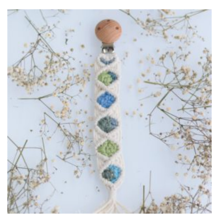
MACRAME BLUE GREEN
,
ACCROCHE TÉTINE
BOUT'CHOU
21,00
€
RUPTURE
DE STOCK