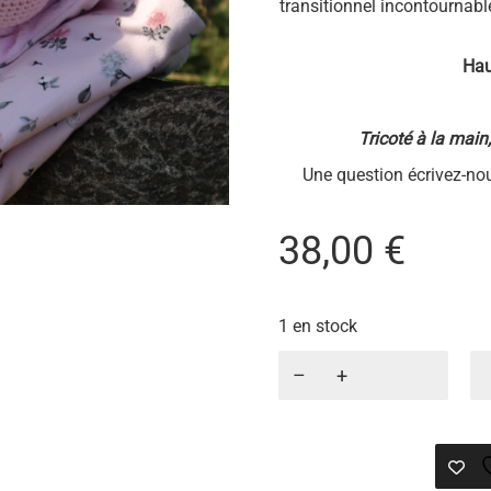
transitionnel incontournabl
Hau
Tricoté à la main
Une question écrivez-nou
38,00
€
1 en stock
quantité
de
PINK
ROSEE