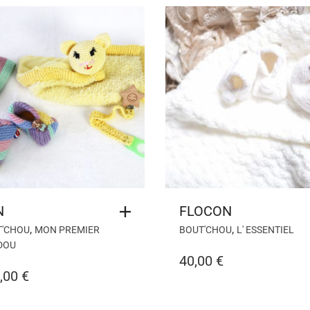
N
FLOCON
,
,
T'CHOU
MON PREMIER
BOUT'CHOU
L' ESSENTIEL
DOU
40,00
€
,00
€