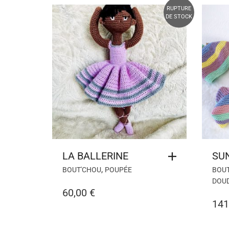
RUPTURE
DE STOCK
LA BALLERINE
SU
,
BOUT'CHOU
POUPÉE
BOU
DOU
60,00
€
141