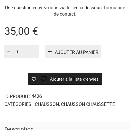
Une question écrivez-nous via le lien ci-dessous.
formulaire
de contact.
35,00
€
quantité
AJOUTER AU PANIER
de
MONT
BLANC
Ajouter à la liste d’envies
ID PRODUIT:
4426
CATÉGORIES :
CHAUSSON
,
CHAUSSON CHAUSSETTE
Description